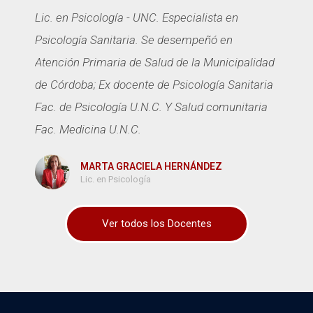
Lic. en Psicología - UNC. Especialista en
Psicología Sanitaria. Se desempeñó en
Atención Primaria de Salud de la Municipalidad
de Córdoba; Ex docente de Psicología Sanitaria
Fac. de Psicología U.N.C. Y Salud comunitaria
Fac. Medicina U.N.C.
MARTA GRACIELA HERNÁNDEZ
Lic. en Psicología
Ver todos los Docentes