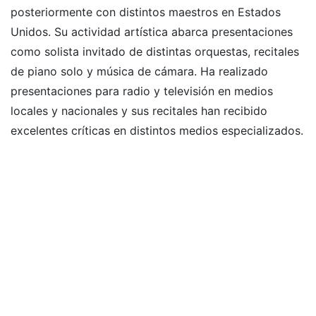
posteriormente con distintos maestros en Estados
Unidos. Su actividad artística abarca presentaciones
como solista invitado de distintas orquestas, recitales
de piano solo y música de cámara. Ha realizado
presentaciones para radio y televisión en medios
locales y nacionales y sus recitales han recibido
excelentes críticas en distintos medios especializados.
Sus principales maestros han sido Dario Ntaca,
Yolanda Paganelli, Alicia Belleville y ha participado y
obtenido premios en concursos nacionales e
internacionales. Sus presentaciones han incluido
conciertos en Europa, Estados Unidos y América
Latina. Recientemente ha recibido el premio al joven
sobresaliente por la Bolsa de Comercio de Córdoba.