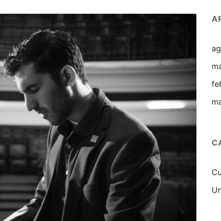
A
ag
ma
fe
m
C
Cu
Un